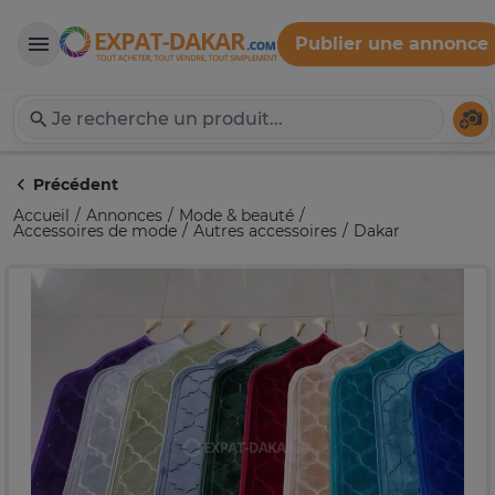
Publier une annonce
Expat-Dakar
Té
Précédent
Accueil
Annonces
Mode & beauté
Accessoires de mode
Autres accessoires
Dakar