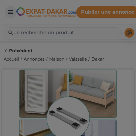
Publier une annonce
Expat-Dakar
Té
Précédent
Accueil
Annonces
Maison
Vaisselle
Dakar