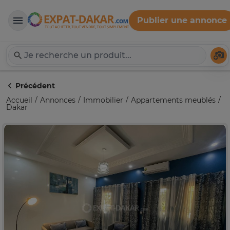
Publier une annonce
Expat-Dakar
Té
Précédent
Accueil
Annonces
Immobilier
Appartements meublés
Dakar