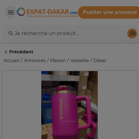
Publier une annonce
Expat-Dakar
Té
Précédent
Accueil
Annonces
Maison
Vaisselle
Dakar