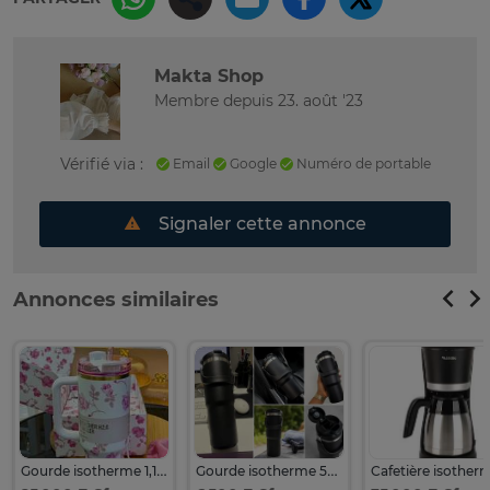
Makta Shop
Membre depuis 23. août '23
Vérifié via :
Email
Google
Numéro de portable
Signaler cette annonce
Annonces similaires
Gourde isotherme 1,18L motif floral avec paille
Gourde isotherme 500 ml noir mat acier inox