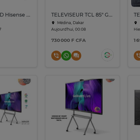
TV Direct LED Hisense 85" 4K UHD Processeur 4K
TELEVISEUR TCL 85" GOOGLE TV QLED 4K P745/85C655ZXM
Médina, Dakar
7
Aujourd'hui, 00:08
Hie
730 000 F CFA
1 