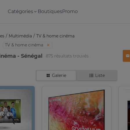
Catégories
Boutiques
Promo
es
Multimédia
TV & home cinéma
TV & home cinéma
inéma - Sénégal
875 résultats trouvés
Galerie
Liste