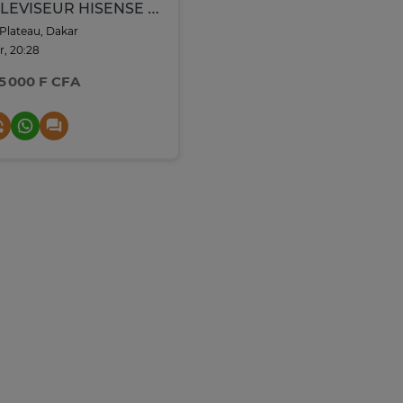
TELEVISEUR HISENSE 50 LED SMART VIDA UHD 50A6N
Plateau, Dakar
r, 20:28
5 000 F CFA