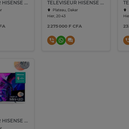
TELEVISEUR HISENSE 75 WHITEBOARD SMART UHD 4K TACTILE
TELEVISEUR HISENSE 86 SMART WHITEBOARD UHD 4K TACTIL 86MR6DE
ar
Plateau, Dakar
Hier, 20:43
Hie
CFA
2 275 000 F CFA
23
TELEVISEUR HISENSE 100 POUCES10007Q
ar