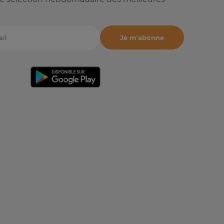
Je m'abonne
il