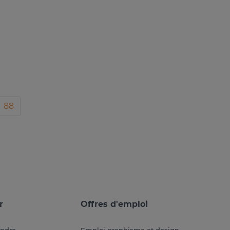
88
r
Offres d'emploi
endre
Emploi graphisme et design