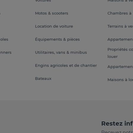
a
Motos & scooters
Chambres à 
Location de voiture
Terrains à v
soles
Équipements & pièces
Appartemen
Propriétés c
anners
Utilitaires, vans & minibus
louer
Engins agricoles et de chantier
Appartement
Bateaux
Maisons à lo
Restez in
Recevez notr