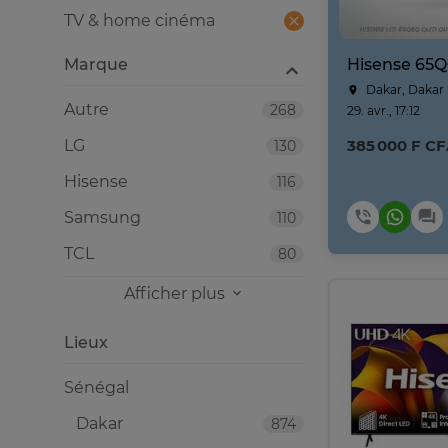
TV & home cinéma
Marque
Dakar, Dakar
Autre
268
29. avr., 17:12
LG
385 000 F C
130
Hisense
116
Samsung
110
TCL
80
Afficher plus
Lieux
Sénégal
Dakar
874