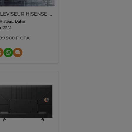
TELEVISEUR HISENSE 65 WHITEBOARD SMART UHD 4K TACTILE
Plateau, Dakar
r, 22:15
699 900 F CFA