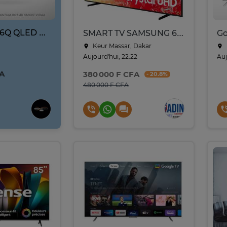
Hisense 65Q6Q QLED 4K Smart TV 65 pouces
SMART TV SAMSUNG 65 DU7000 UHD 4K
Keur Massar, Dakar
Aujourd'hui, 22:22
Auj
FA
380 000 F CFA
- 20.8%
480 000 F CFA