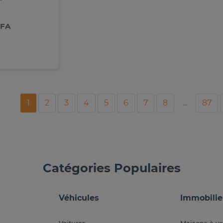
CFA
1
2
3
4
5
6
7
8
...
87
Catégories Populaires
Véhicules
Immobilie
Voitures
Maisons à v