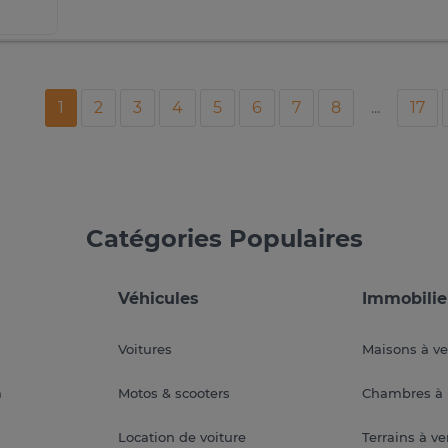
1
2
3
4
5
6
7
8
...
17
Catégories Populaires
Véhicules
Immobilie
Voitures
Maisons à v
a
Motos & scooters
Chambres à 
Location de voiture
Terrains à v