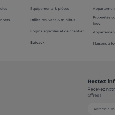
soles
Équipements & pièces
Appartemen
Propriétés c
anners
Utilitaires, vans & minibus
louer
Engins agricoles et de chantier
Appartement
Bateaux
Maisons à lo
Restez in
Recevez notr
offres !
Adresse e-ma