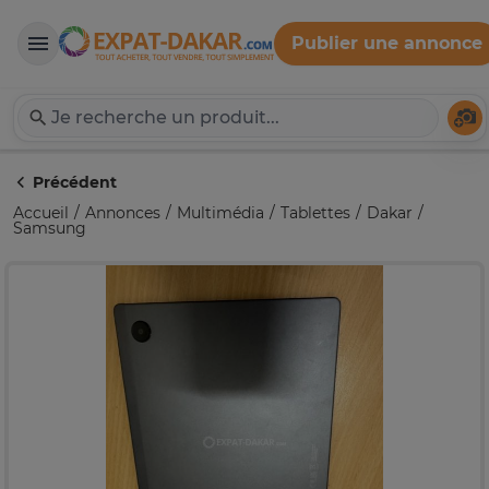
Publier une annonce
Expat-Dakar
Té
Précédent
Accueil
Annonces
Multimédia
Tablettes
Dakar
Samsung