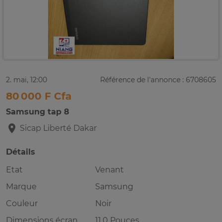
2. mai, 12:00
Référence de l'annonce : 6708605
80 000 F Cfa
Samsung tap 8
Sicap Liberté
Dakar
Détails
Etat
Venant
Marque
Samsung
Couleur
Noir
Dimensions écran
11.0 Pouces