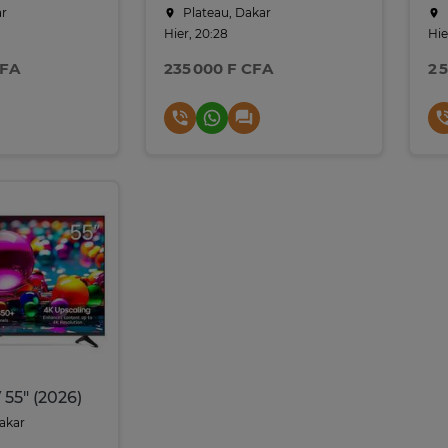
ar
Plateau, Dakar
Hier, 20:28
Hie
CFA
235 000 F CFA
2 
55" (2026)
Dakar