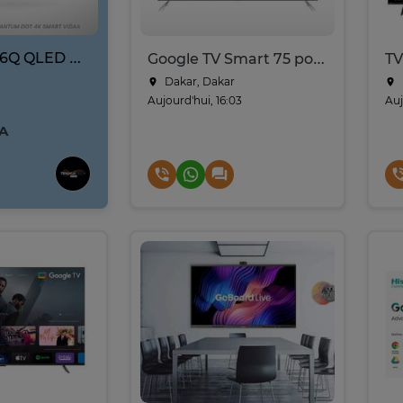
Hisense 65Q6Q QLED 4K Smart TV 65 pouces
Google TV Smart 75 pouces HD immersive
Dakar, Dakar
Aujourd'hui, 16:03
Auj
FA