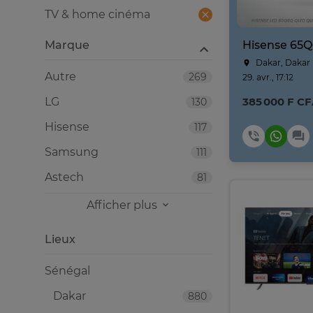
TV & home cinéma
Marque
Dakar, Dakar
Autre
269
29. avr., 17:12
LG
385 000 F C
130
Hisense
117
Samsung
111
Astech
81
Afficher plus
Lieux
Sénégal
Dakar
880