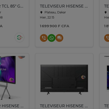
TELEVISEUR TCL 85" GOOGLE TV QLED 4K P745/85C655ZXM
TELEVISEUR HISENSE 65 WHITEBOARD SMART UHD 4K TACTILE
r
Plateau, Dakar
08
Hier, 22:15
Hie
FA
1 699 900 F CFA
1 
TELEVISEUR HISENSE 86 SMART WHITEBOARD UHD 4K TACTIL 86MR6DE
TELEVISEUR HISENSE 50 LED SMART VIDA UHD 50A6N