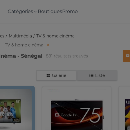
Catégories
Boutiques
Promo
es
Multimédia
TV & home cinéma
TV & home cinéma
inéma - Sénégal
881 résultats trouvés
Galerie
Liste