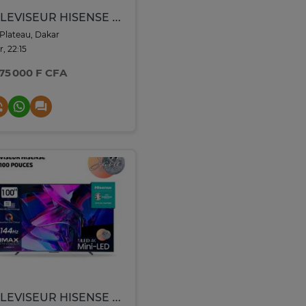
TELEVISEUR HISENSE 75 WHITEBOARD SMART UHD 4K TACTILE
Plateau, Dakar
r, 22:15
875 000 F CFA
TELEVISEUR HISENSE 100 POUCES10007Q