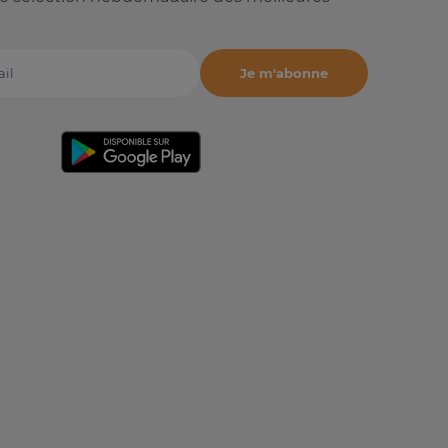
Je m'abonne
il