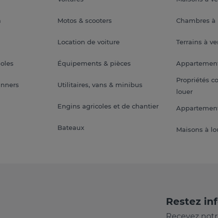
a
Motos & scooters
Chambres à 
Location de voiture
Terrains à v
soles
Équipements & pièces
Appartemen
Propriétés c
anners
Utilitaires, vans & minibus
louer
Engins agricoles et de chantier
Appartement
Bateaux
Maisons à lo
Restez in
Recevez notr