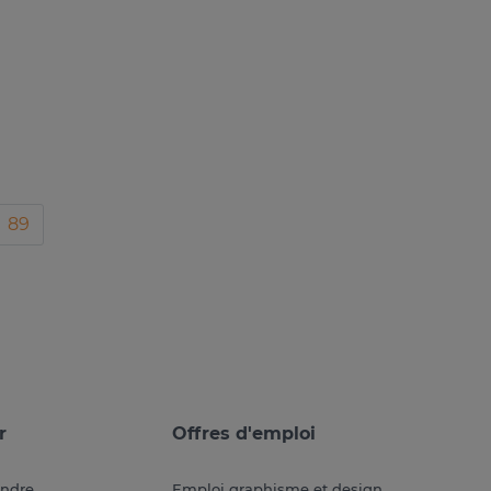
89
r
Offres d'emploi
endre
Emploi graphisme et design