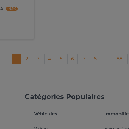
FA
- 9.1%
1
2
3
4
5
6
7
8
...
88
Catégories Populaires
Véhicules
Immobilie
Voitures
Maisons à v