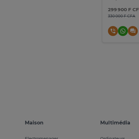
299 900 F C
330 000 F CFA
Maison
Multimédia
Electromenager
Ordinateurs