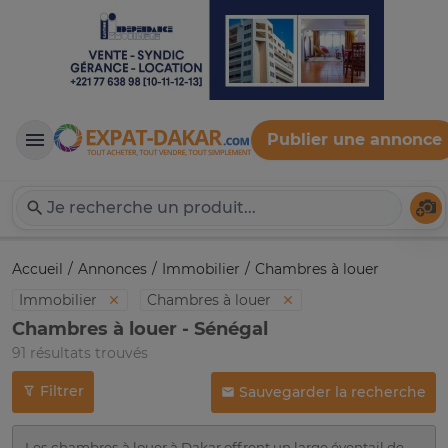
Publier une annonce
Expat-Dakar
Té
Accueil
Annonces
Immobilier
Chambres à louer
Immobilier
Chambres à louer
Chambres à louer - Sénégal
91 résultats trouvés
Filtrer
Sauvegarder la recherche
Les chambres à louer à Dakar offrent un large éventail de