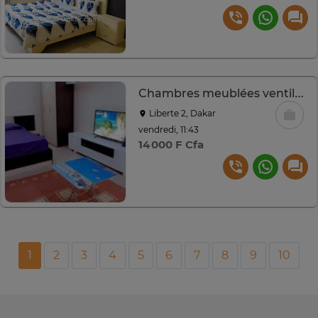
Chambres meublées ventilées ou climatisées
Liberte 2, Dakar
vendredi, 11:43
14 000 F Cfa
1
2
3
4
5
6
7
8
9
10