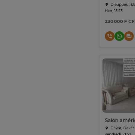
Dieuppeul, D
Hier, 15:23
230 000 F C
Salon améri
Dakar, Dakar
vendredi, 21:57