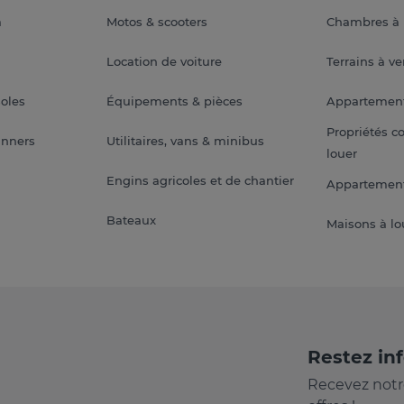
a
Motos & scooters
Chambres à 
Location de voiture
Terrains à v
soles
Équipements & pièces
Appartemen
Propriétés c
anners
Utilitaires, vans & minibus
louer
Engins agricoles et de chantier
Appartement
Bateaux
Maisons à lo
Restez in
Recevez notr