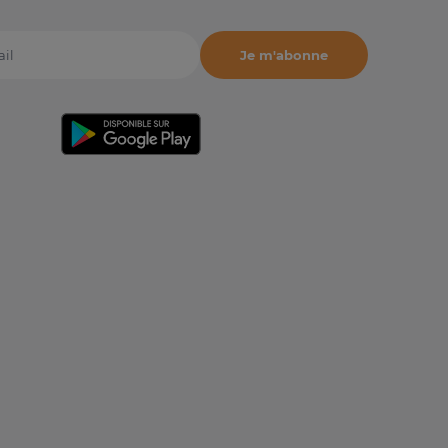
Je m'abonne
il