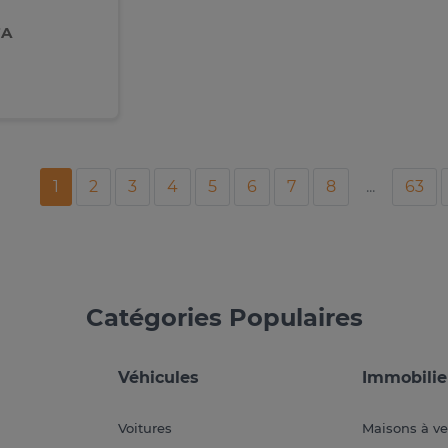
FA
1
2
3
4
5
6
7
8
...
63
Catégories Populaires
Véhicules
Immobilie
Voitures
Maisons à v