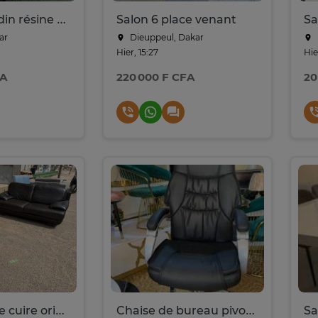
Salon de jardin résine tressée 4 places
Salon 6 place venant
ar
Dieuppeul, Dakar
Hier, 15:27
Hie
FA
220 000 F CFA
20
Salon 4 place cuire originale venant d allemangne
Chaise de bureau pivotante cuir
Sa