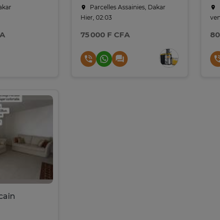
akar
Parcelles Assainies, Dakar
Hier, 02:03
ven
FA
75 000 F CFA
80
cain