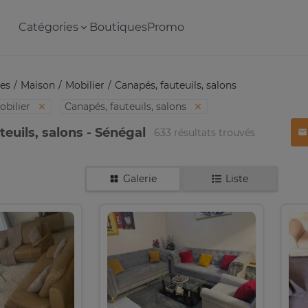
Catégories
Boutiques
Promo
es
Maison
Mobilier
Canapés, fauteuils, salons
obilier
Canapés, fauteuils, salons
euils, salons - Sénégal
633 résultats trouvés
Galerie
Liste