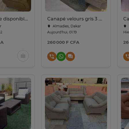
Salon 7 place disponible sur commande
Canapé velours gris 3 places style Chesterfield
r
Almadies, Dakar
52
Aujourd'hui, 01:19
Hie
FA
260 000 F CFA
26