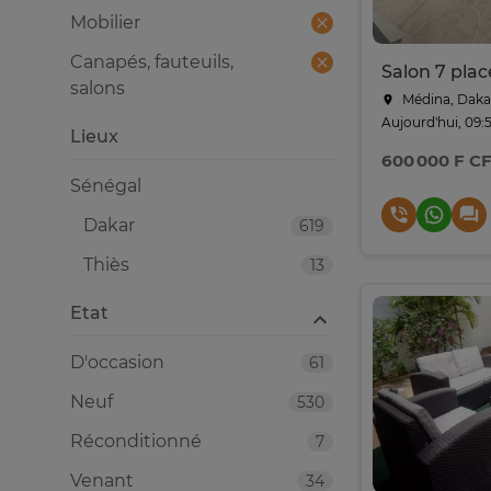
Mobilier
Canapés, fauteuils,
salons
Médina, Daka
Aujourd'hui, 09:
Lieux
600 000 F C
Sénégal
Dakar
619
Thiès
13
Etat
D'occasion
61
Neuf
530
Réconditionné
7
Venant
34