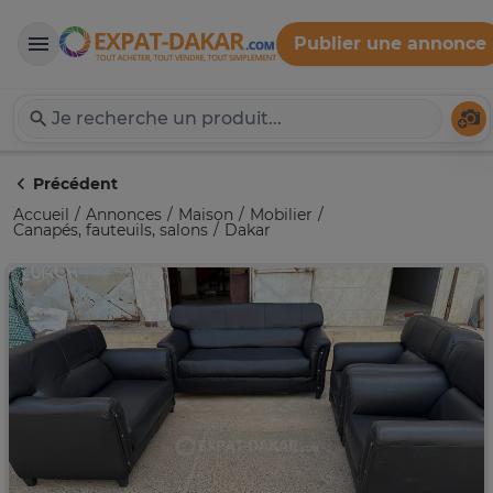
Publier une annonce
Expat-Dakar
Té
Précédent
Accueil
Annonces
Maison
Mobilier
Canapés, fauteuils, salons
Dakar