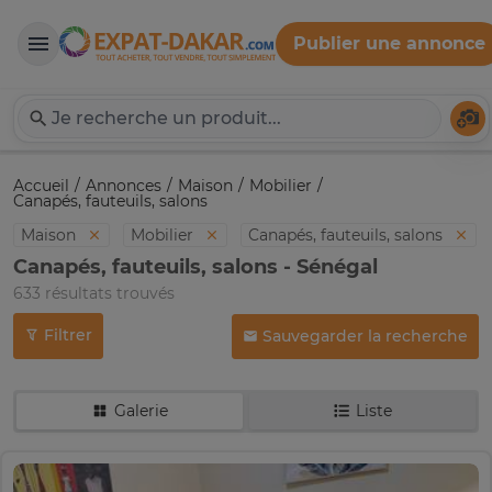
Publier une annonce
Expat-Dakar
Té
Accueil
Annonces
Maison
Mobilier
Canapés, fauteuils, salons
Maison
Mobilier
Canapés, fauteuils, salons
Canapés, fauteuils, salons - Sénégal
633 résultats trouvés
Filtrer
Sauvegarder la recherche
Galerie
Liste