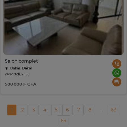
Salon complet
Dakar, Dakar
vendredi, 21:55
500 000 F CFA
1
2
3
4
5
6
7
8
...
63
64