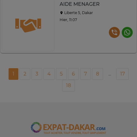
AIDE MENAGER
Liberte 5, Dakar
Hier, 11:07
1
2
3
4
5
6
7
8
...
17
18