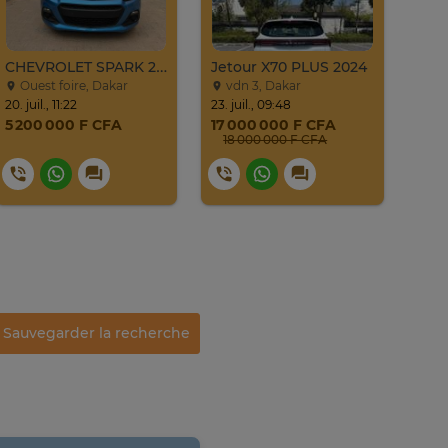
CHEVROLET SPARK 2017
Jetour X70 PLUS 2024
Ren
Ouest foire, Dakar
vdn 3, Dakar
No
20. juil., 11:22
23. juil., 09:48
lundi
5 200 000 F CFA
17 000 000 F CFA
7 0
18 000 000 F CFA
Sauvegarder la recherche