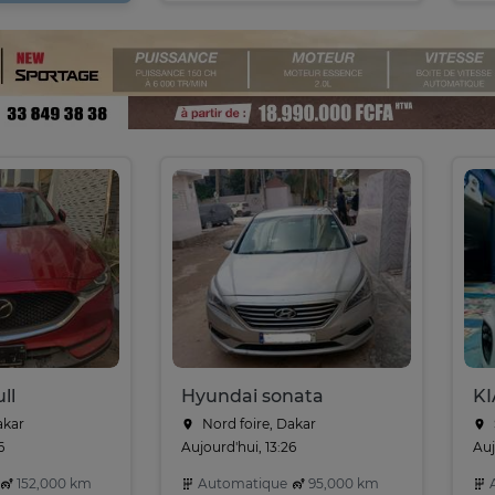
ll
Hyundai sonata
akar
Nord foire, Dakar
6
Aujourd'hui, 13:26
Auj
152,000 km
Automatique
95,000 km
A