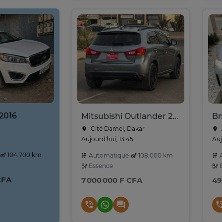
 2016
Mitsubishi Outlander 2017
Bm
Cité Damel, Dakar
Aujourd'hui, 13:45
Auj
104,700 km
Automatique
108,000 km
A
Essence
E
CFA
7 000 000 F CFA
49