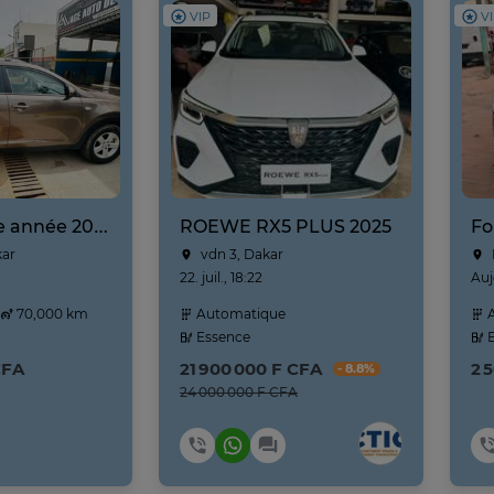
VIP
V
Kia Sportage année 2025
ROEWE RX5 PLUS 2025
Fo
kar
vdn 3, Dakar
22. juil., 18:22
Auj
70,000 km
Automatique
A
Essence
E
CFA
21 900 000 F CFA
2 
- 8.8%
24 000 000 F CFA