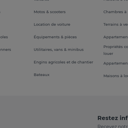
a
Motos & scooters
Chambres à 
Location de voiture
Terrains à v
soles
Équipements & pièces
Appartemen
Propriétés c
anners
Utilitaires, vans & minibus
louer
Engins agricoles et de chantier
Appartement
Bateaux
Maisons à lo
Restez in
Recevez notr