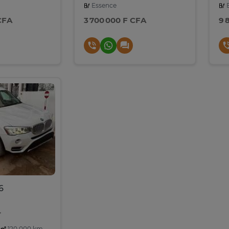
Essence
E
CFA
3 700 000 F CFA
9 
6
4
120,000 km