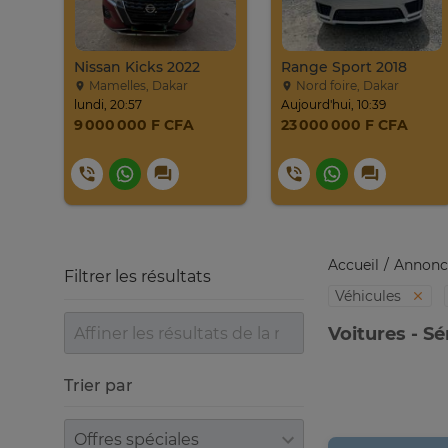
017
Nissan Kicks 2022
Range Sport 2018
Mamelles, Dakar
Nord foire, Dakar
lundi, 20:57
Aujourd'hui, 10:39
9 000 000 F CFA
23 000 000 F CFA
Accueil
Annonc
Filtrer les résultats
Véhicules
Voitures - S
Trier par
Trier par