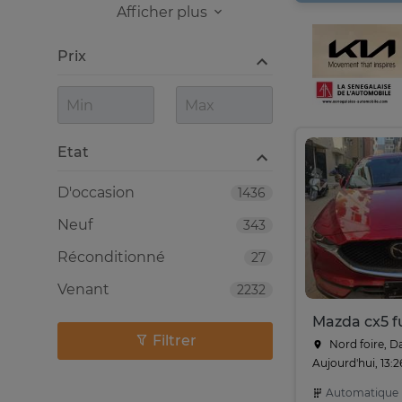
Afficher plus
Prix
Etat
D'occasion
1436
Neuf
343
Réconditionné
27
Venant
2232
Mazda cx5 fu
Filtrer
Nord foire, D
Aujourd'hui, 13:2
Automatique