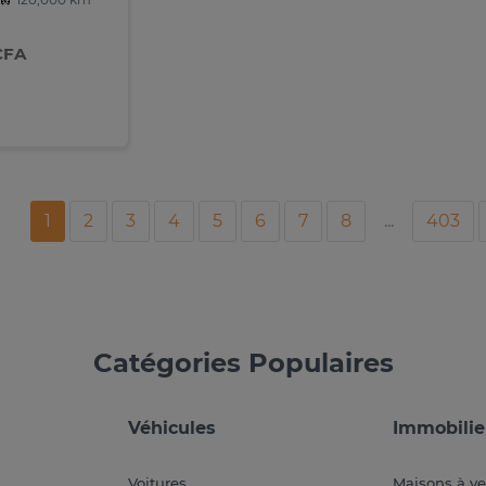
CFA
1
2
3
4
5
6
7
8
...
403
Catégories Populaires
Véhicules
Immobilie
Voitures
Maisons à v