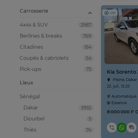
Carrosserie
VIP
4x4s & SUV
2987
Berlines & breaks
769
Citadines
154
Coupés & cabriolets
54
Pick-ups
73
Kia Sorento
Pikine, Dakar
Lieux
22. juil., 12:25
Sénégal
Automatique
Essence
Dakar
3955
8 000 000 F 
Diourbel
5
Thiès
74