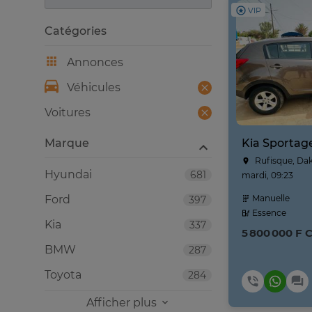
VIP
Catégories
Annonces
Véhicules
Voitures
Marque
Rufisque, Da
Hyundai
681
mardi, 09:23
Ford
Manuelle
397
Essence
Kia
337
5 800 000 F 
BMW
287
Toyota
284
Afficher plus