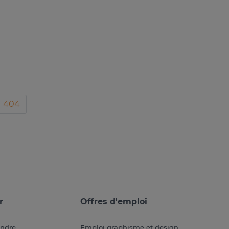
404
r
Offres d'emploi
endre
Emploi graphisme et design