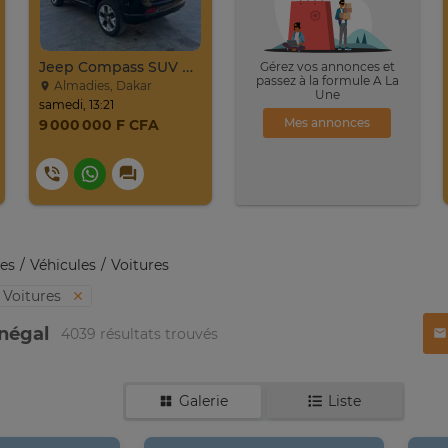
Jeep Compass SUV Noir Essence Automatique
Gérez vos annonces et
passez à la formule A La
Almadies, Dakar
Une
samedi, 13:21
Mes annonces
9 000 000 F CFA
es
Véhicules
Voitures
Voitures
énégal
4039 résultats trouvés
Galerie
Liste