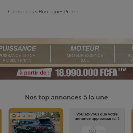
Catégories
Boutiques
Promo
Nos top annonces à la une
Voulez-vous que votre
A LA UNE
annonce apparaisse ici ?