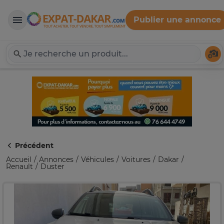
Publier une annonce
Expat-Dakar
Té
Précédent
Accueil
Annonces
Véhicules
Voitures
Dakar
Renault
Duster