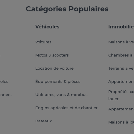
Catégories Populaires
Véhicules
Immobilie
Voitures
Maisons à v
a
Motos & scooters
Chambres à 
Location de voiture
Terrains à v
soles
Équipements & pièces
Appartemen
Propriétés c
anners
Utilitaires, vans & minibus
louer
Engins agricoles et de chantier
Appartement
Bateaux
Maisons à lo