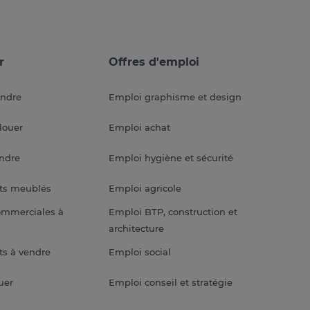
r
Offres d'emploi
endre
Emploi graphisme et design
louer
Emploi achat
endre
Emploi hygiène et sécurité
ts meublés
Emploi agricole
ommerciales à
Emploi BTP, construction et
architecture
s à vendre
Emploi social
uer
Emploi conseil et stratégie