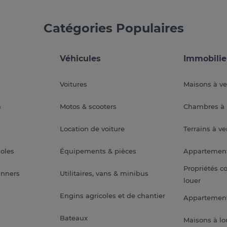
Catégories Populaires
Véhicules
Immobilie
Voitures
Maisons à v
a
Motos & scooters
Chambres à 
Location de voiture
Terrains à v
soles
Équipements & pièces
Appartemen
Propriétés c
anners
Utilitaires, vans & minibus
louer
Engins agricoles et de chantier
Appartement
Bateaux
Maisons à lo