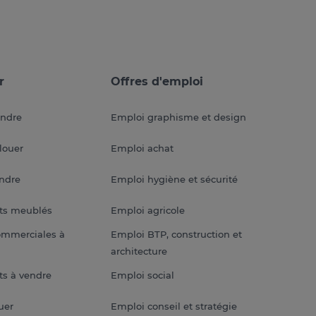
r
Offres d'emploi
endre
Emploi graphisme et design
louer
Emploi achat
endre
Emploi hygiène et sécurité
ts meublés
Emploi agricole
ommerciales à
Emploi BTP, construction et
architecture
s à vendre
Emploi social
uer
Emploi conseil et stratégie