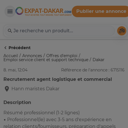
Publier une annonce
Expat-Dakar
Té
Précédent
Accueil
Annonces
Offres d'emploi
Emploi service client et support technique
Dakar
8. mai, 12:04
Référence de l'annonce : 6715116
Recrutement agent logistique et commercial
Hann maristes
Dakar
Description
Résumé professionnel (1-2 lignes)
• Professionnel(le) avec 3-5 ans d'expérience en
relation clients/fournisseurs, préparation d'appels