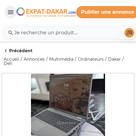
Publier une annonce
Expat-Dakar
Té
Précédent
Accueil
Annonces
Multimédia
Ordinateurs
Dakar
Dell