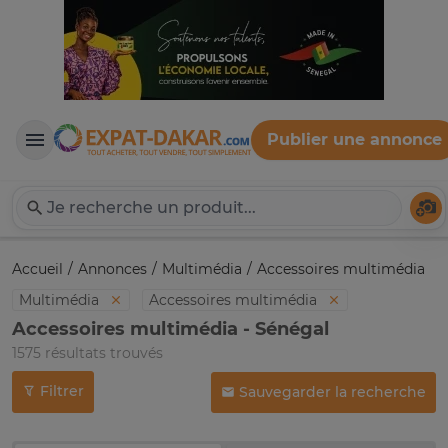
Publier une annonce
Expat-Dakar
Té
Accueil
Annonces
Multimédia
Accessoires multimédia
Multimédia
Accessoires multimédia
Accessoires multimédia - Sénégal
1575 résultats trouvés
Filtrer
Sauvegarder la recherche