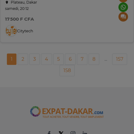
Plateau, Dakar
samedi, 20:12
17 500 F CFA
Citytech
1
2
3
4
5
6
7
8
...
157
158