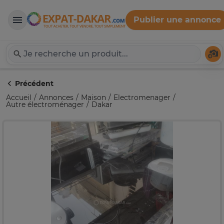
Publier une annonce
Expat-Dakar
Té
Précédent
Accueil
Annonces
Maison
Electromenager
Autre électroménager
Dakar