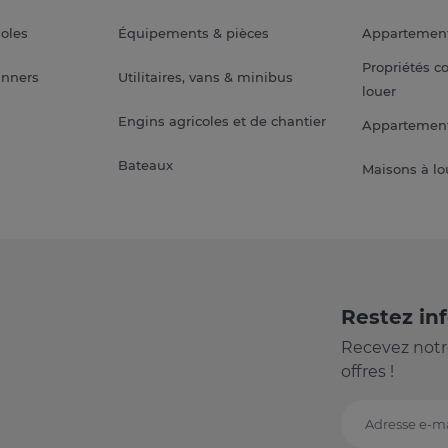
soles
Équipements & pièces
Appartemen
Propriétés c
anners
Utilitaires, vans & minibus
louer
Engins agricoles et de chantier
Appartement
Bateaux
Maisons à lo
Restez in
Recevez notr
offres !
Adresse e-ma