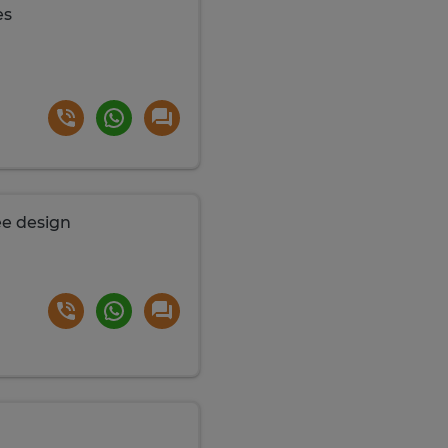
es
ée design