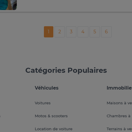
1
2
3
4
5
6
Catégories Populaires
Véhicules
Immobilie
Voitures
Maisons à v
a
Motos & scooters
Chambres à 
Location de voiture
Terrains à v