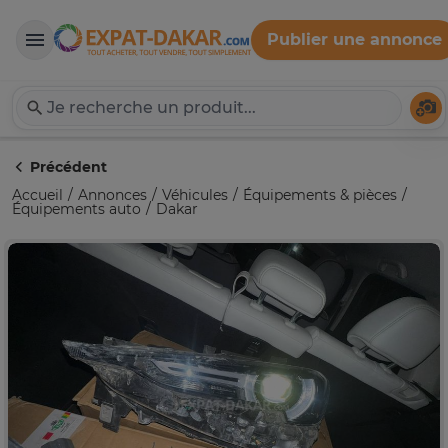
Publier une annonce
Expat-Dakar
Té
Précédent
Accueil
Annonces
Véhicules
Équipements & pièces
Équipements auto
Dakar