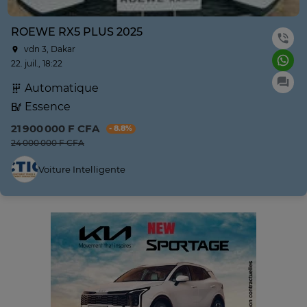
ROEWE RX5 PLUS 2025
vdn 3, Dakar
22. juil., 18:22
Automatique
Essence
21 900 000 F CFA
- 8.8%
24 000 000 F CFA
Voiture Intelligente