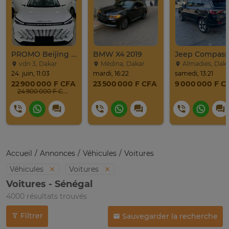
PROMO Beijing X7 / 2025
BMW X4 2019
vdn 3, Dakar
Médina, Dakar
Almadies, Dak
24. juin, 11:03
mardi, 16:22
samedi, 13:21
22 900 000 F CFA
23 500 000 F CFA
9 000 000 F C
24 900 000 F CFA
Accueil
Annonces
Véhicules
Voitures
Véhicules
Voitures
Voitures - Sénégal
4000 résultats trouvés
Filtrer
Sauvegarder la recherche