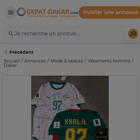
Publier une annonce
Expat-Dakar
Té
Précédent
Accueil
Annonces
Mode & beauté
Vêtements homme
Dakar