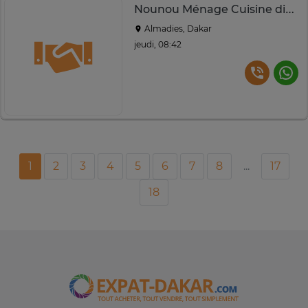
Nounou Ménage Cuisine disponibilité immédiate
Almadies, Dakar
jeudi, 08:42
1
2
3
4
5
6
7
8
...
17
18