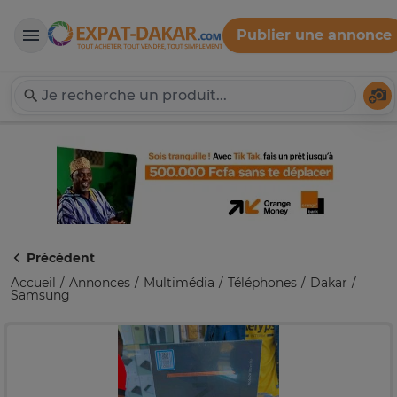
Publier une annonce
Expat-Dakar
Té
Précédent
Accueil
Annonces
Multimédia
Téléphones
Dakar
Samsung