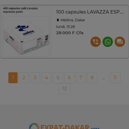
100 capsules LAVAZZA ESPRESSO POINT N°408
Médina, Dakar
lundi, 13:28
28 000 F Cfa
1
2
3
4
5
6
7
8
...
11
12