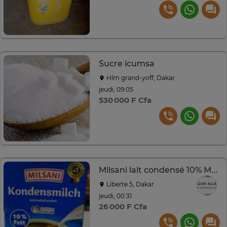
Sucre icumsa
Hlm grand-yoff, Dakar
jeudi, 09:05
530 000 F Cfa
Milsani lait condensé 10% MG 340 ml
Liberte 5, Dakar
jeudi, 00:31
26 000 F Cfa