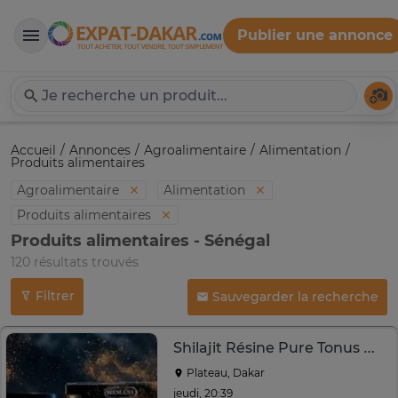
Publier une annonce
Expat-Dakar
Té
Accueil
Annonces
Agroalimentaire
Alimentation
Produits alimentaires
Agroalimentaire
Alimentation
Produits alimentaires
Produits alimentaires - Sénégal
120 résultats trouvés
Filtrer
Sauvegarder la recherche
Shilajit Résine Pure Tonus Naturelle
Plateau, Dakar
jeudi, 20:39