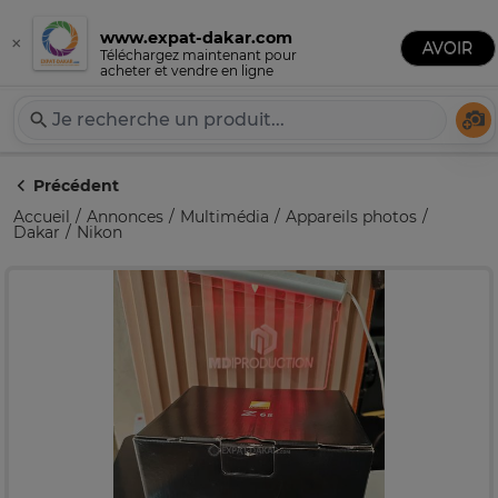
www.expat-dakar.com
×
Publier une annonce
AVOIR
Expat-Dakar
Téléchargez maintenant pour
acheter et vendre en ligne
Té
Précédent
Accueil
Annonces
Multimédia
Appareils photos
Dakar
Nikon