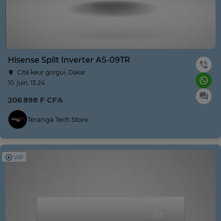
Hisense Split Inverter AS-09TR
Cité keur gorgui, Dakar
10. juin, 13:24
206 898 F CFA
Teranga Tech Store
VIP