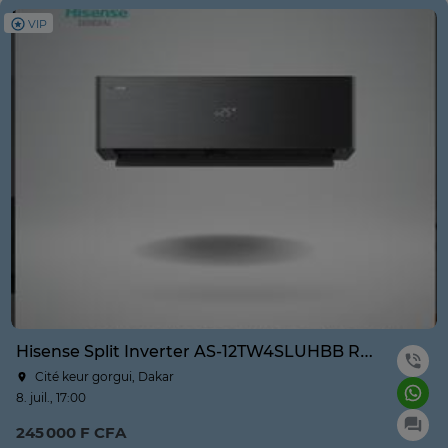
VIP
Hisense Split Inverter AS-12TW4SLUHBB R410A Noir Wifi
Cité keur gorgui, Dakar
8. juil., 17:00
245 000 F CFA