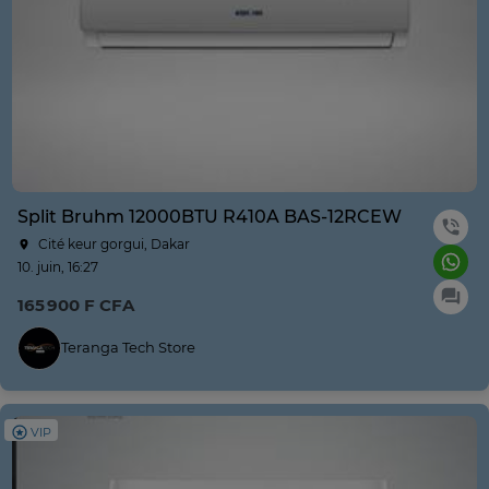
Split Bruhm 12000BTU R410A BAS-12RCEW
Cité keur gorgui, Dakar
10. juin, 16:27
165 900 F CFA
Teranga Tech Store
VIP