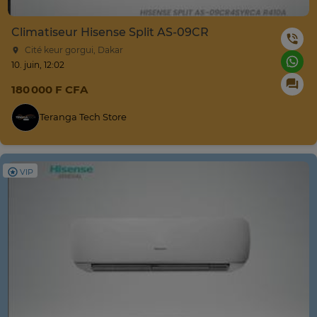
Climatiseur Hisense Split AS-09CR
Cité keur gorgui, Dakar
10. juin, 12:02
180 000 F CFA
Teranga Tech Store
VIP