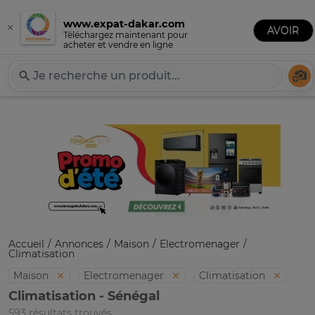
www.expat-dakar.com
×
Publier une annonce
AVOIR
Expat-Dakar
Téléchargez maintenant pour
acheter et vendre en ligne
Té
Accueil
Annonces
Maison
Electromenager
Climatisation
Maison
Electromenager
Climatisation
Climatisation - Sénégal
593 résultats trouvés