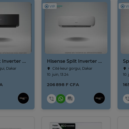
VIP
V
Hisense Split Inverter AS-12TW4SLUHBB R410A Noir Wifi
Hisense Split Inverter AS-09TR
gui, Dakar
Cité keur gorgui, Dakar
10. juin, 13:24
10. 
FA
206 898 F CFA
16