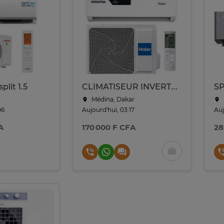
plit 1.5
CLIMATISEUR INVERTER HAIER HSU-10RBSR1E 10000BTU
r
Médina, Dakar
06
Aujourd'hui, 03:17
Auj
A
170 000 F CFA
28