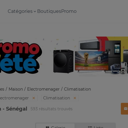
Catégories
Boutiques
Promo
es
Maison
Electromenager
Climatisation
lectromenager
Climatisation
n - Sénégal
593 résultats trouvés