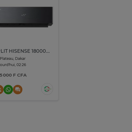
SPLIT HISENSE 18000BTU 2CV INVERTER WIFI R410 NOIR
Plateau, Dakar
ourd'hui, 02:26
5 000 F CFA