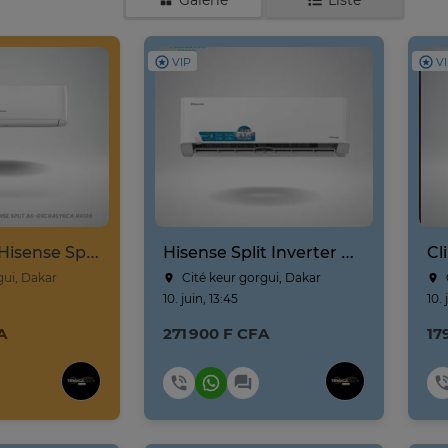
Galerie
Liste
VIP
V
Climatiseur Hisense Split AS-09CR
Hisense Split Inverter AS-12TW4SLUHBW R410A Blanc Wifi
gui, Dakar
Cité keur gorgui, Dakar
10. juin, 13:45
10. 
A
271 900 F CFA
17