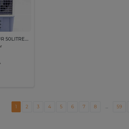
VENTILATEUR 50LITRES A EAU ROCH HUMIDIFICATEUR RC50L(AC)
ar
A
1
2
3
4
5
6
7
8
...
59