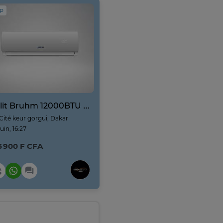
IP
Split Bruhm 12000BTU R410A BAS-12RCEW
Cité keur gorgui, Dakar
juin, 16:27
5 900 F CFA