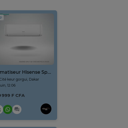
IP
Climatiseur Hisense Split AS-12CR
Cité keur gorgui, Dakar
juin, 12:06
9 999 F CFA