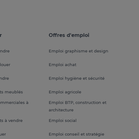
r
Offres d'emploi
endre
Emploi graphisme et design
louer
Emploi achat
endre
Emploi hygiène et sécurité
ts meublés
Emploi agricole
ommerciales à
Emploi BTP, construction et
architecture
s à vendre
Emploi social
uer
Emploi conseil et stratégie