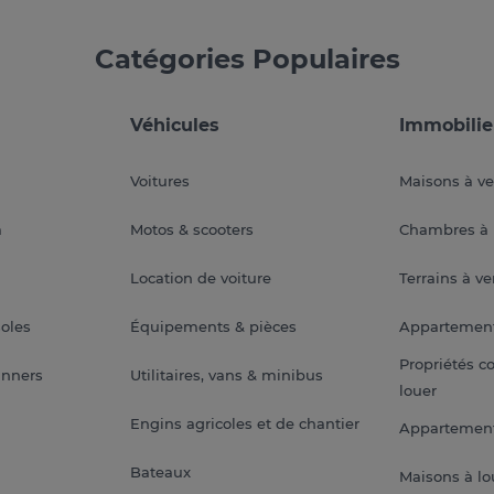
Catégories Populaires
Véhicules
Immobilie
Voitures
Maisons à v
a
Motos & scooters
Chambres à 
Location de voiture
Terrains à v
soles
Équipements & pièces
Appartemen
Propriétés c
anners
Utilitaires, vans & minibus
louer
Engins agricoles et de chantier
Appartement
Bateaux
Maisons à lo