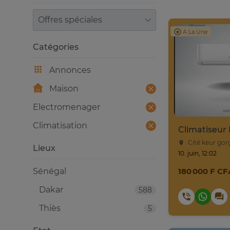
Trier par
A La Une
Catégories
Annonces
Maison
Electromenager
Climatisation
Cité keur gor
Lieux
10. juin, 12:02
Sénégal
180 000 F CF
Dakar
588
Thiès
5