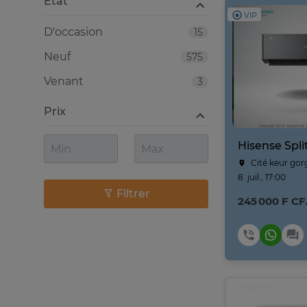
Etat
VIP
D'occasion
15
Neuf
575
Venant
3
Prix
Cité keur gor
8. juil., 17:00
Filtrer
245 000 F C