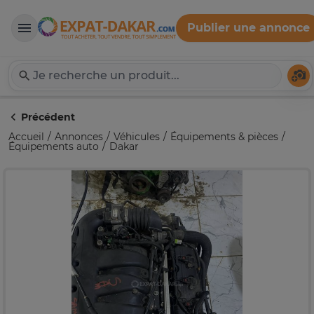
Publier une annonce
Expat-Dakar
Té
Précédent
Accueil
Annonces
Véhicules
Équipements & pièces
Équipements auto
Dakar