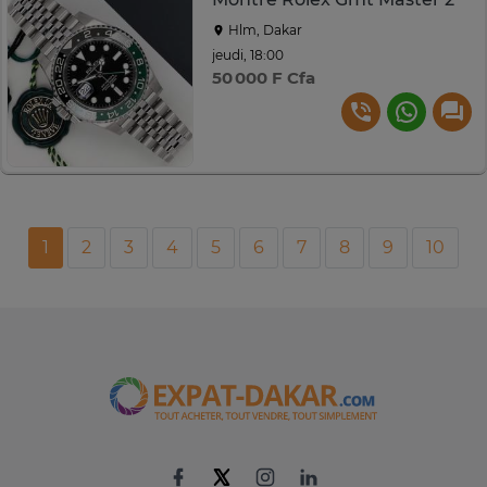
Hlm, Dakar
jeudi, 18:00
50 000 F Cfa
1
2
3
4
5
6
7
8
9
10