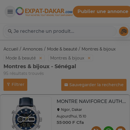
Publier une annonce
Expat-Dakar
Té
Accueil
Annonces
Mode & beauté
Montres & bijoux
Mode & beauté
Montres & bijoux
Montres & bijoux - Sénégal
95 résultats trouvés
Filtrer
Sauvegarder la recherche
MONTRE NAVIFORCE AUTHENTIQUE
Ngor, Dakar
Aujourd'hui, 15:10
55 000 F Cfa