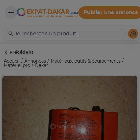
Publier une annonce
Expat-Dakar
Té
Précédent
Accueil
Annonces
Matériaux, outils & équipements
Matériel pro
Dakar