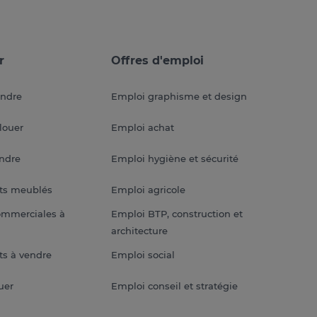
r
Offres d'emploi
endre
Emploi graphisme et design
louer
Emploi achat
endre
Emploi hygiène et sécurité
ts meublés
Emploi agricole
ommerciales à
Emploi BTP, construction et
architecture
s à vendre
Emploi social
uer
Emploi conseil et stratégie