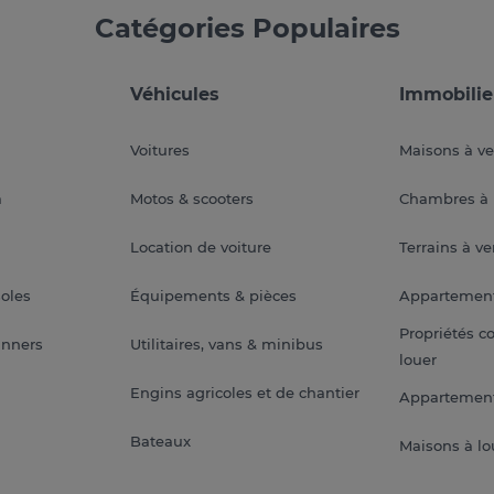
Catégories Populaires
Véhicules
Immobilie
Voitures
Maisons à v
a
Motos & scooters
Chambres à 
Location de voiture
Terrains à v
soles
Équipements & pièces
Appartemen
Propriétés c
anners
Utilitaires, vans & minibus
louer
Engins agricoles et de chantier
Appartement
Bateaux
Maisons à lo