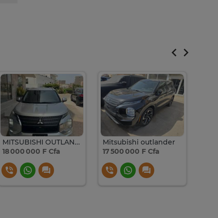
MITSUBISHI OUTLANDER
Mitsubishi outlander
Mit
18 000 000 F Cfa
17 500 000 F Cfa
12 3