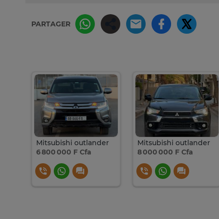
PARTAGER
der
Mitsubishi outlander
Mitsubishi outlander
6 800 000 F Cfa
8 000 000 F Cfa