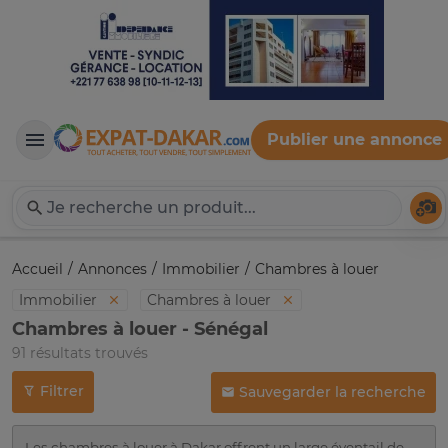
Publier une annonce
Expat-Dakar
Té
Accueil
Annonces
Immobilier
Chambres à louer
Immobilier
Chambres à louer
Chambres à louer - Sénégal
91 résultats trouvés
Filtrer
Sauvegarder la recherche
Les chambres à louer à Dakar offrent un large éventail de