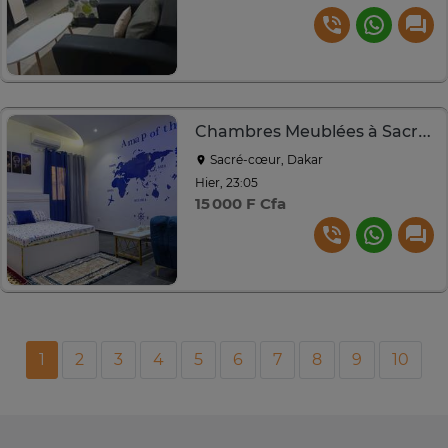
Chambres Meublées à Sacré-Coeur
Sacré-cœur, Dakar
Hier, 23:05
15 000 F Cfa
1
2
3
4
5
6
7
8
9
10