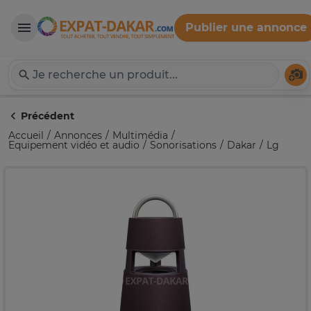
Publier une annonce
Expat-Dakar
Té
Précédent
Accueil
Annonces
Multimédia
Equipement vidéo et audio
Sonorisations
Dakar
Lg