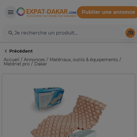
Publier une annonce
Expat-Dakar
Té
Précédent
Accueil
Annonces
Matériaux, outils & équipements
Matériel pro
Dakar