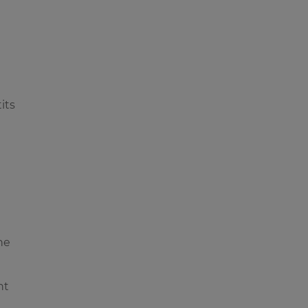
its
ne
nt