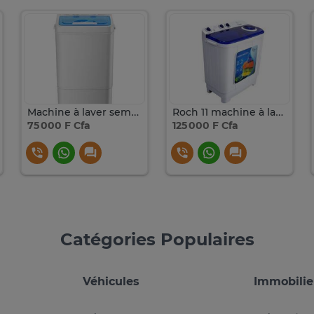
Machine à laver semi-automatique
Roch 11 machine à laver semi-automatique RMW110TT(W)
75 000 F Cfa
125 000 F Cfa
Catégories Populaires
Véhicules
Immobilie