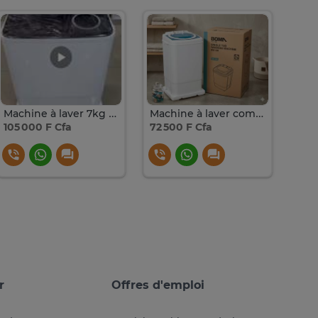
Machine à laver 7kg semi-automatique
Machine à laver compacte (9kg)
105 000 F Cfa
72 500 F Cfa
110 
r
Offres d'emploi