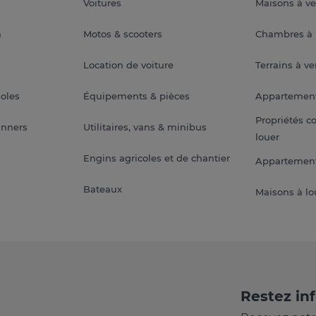
Voitures
Maisons à v
a
Motos & scooters
Chambres à 
Location de voiture
Terrains à v
soles
Équipements & pièces
Appartemen
Propriétés c
anners
Utilitaires, vans & minibus
louer
Engins agricoles et de chantier
Appartement
Bateaux
Maisons à lo
Restez in