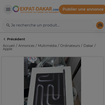
Publier une annonce
Expat-Dakar
Té
Précédent
Accueil
Annonces
Multimédia
Ordinateurs
Dakar
Apple