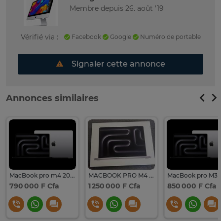
Membre depuis 26. août '19
Vérifié via :
Facebook
Google
Numéro de portable
Signaler cette annonce
Annonces similaires
MacBook pro m4 2025 16go/512go
MACBOOK PRO M4 PRO CHIPS 14 2025 1TB/24
790 000 F Cfa
1 250 000 F Cfa
850 000 F Cfa