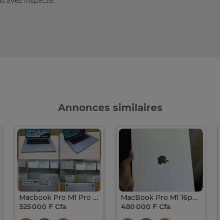
us avez inspecté.
Annonces similaires
Macbook Pro M1 Pro 2021
MacBook Pro M1 16pouces mdm
525 000 F Cfa
480 000 F Cfa