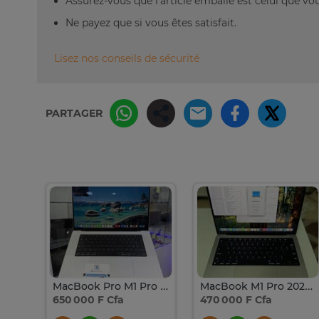
Assurez-vous que l’article emballé est celui que vo
Ne payez que si vous êtes satisfait.
Lisez nos conseils de sécurité
PARTAGER
MacBook Pro 16' M1 Pro
MacBook Pro M1 Pro 32Go 512Go 16pouces
MacBook M1 Pro 2021 512 giga ram16
650 000 F Cfa
470 000 F Cfa