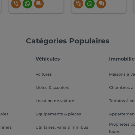
Catégories Populaires
Véhicules
Immobilie
Voitures
Maisons à v
a
Motos & scooters
Chambres à 
Location de voiture
Terrains à v
soles
Équipements & pièces
Appartemen
Propriétés c
anners
Utilitaires, vans & minibus
louer