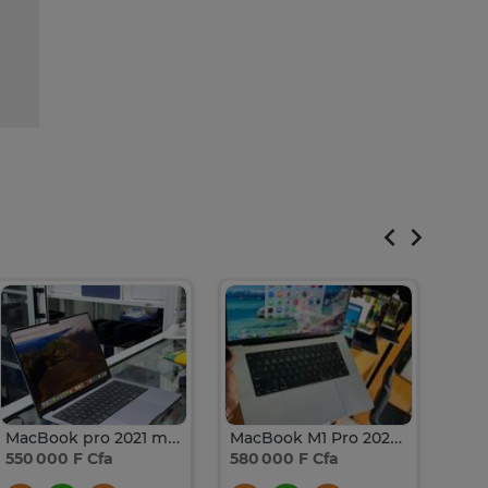
MacBook pro 2021 m1 Pro
MacBook M1 Pro 2021 - 16’pouce & 14’pouce
550 000 F Cfa
580 000 F Cfa
800