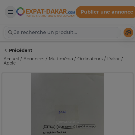
Publier une annonce
Expat-Dakar
Té
Précédent
Accueil
Annonces
Multimédia
Ordinateurs
Dakar
Apple