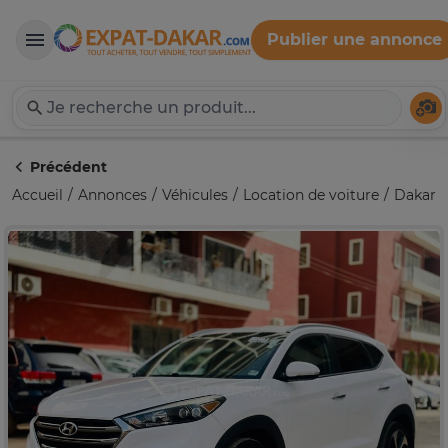
Publier une annonce
Expat-Dakar
Té
Précédent
Accueil
Annonces
Véhicules
Location de voiture
Dakar