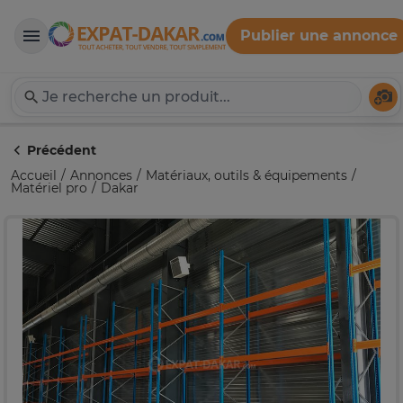
Publier une annonce
Expat-Dakar
Té
Précédent
Accueil
Annonces
Matériaux, outils & équipements
Matériel pro
Dakar