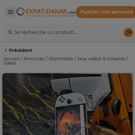
Publier une annonce
Expat-Dakar
Té
Précédent
Accueil
Annonces
Multimédia
Jeux vidéos & consoles
Dakar