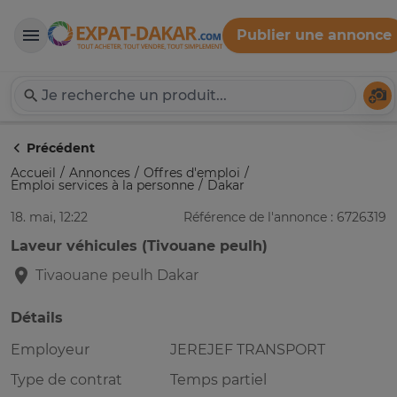
Publier une annonce
Expat-Dakar
Té
Précédent
Accueil
Annonces
Offres d'emploi
Emploi services à la personne
Dakar
18. mai, 12:22
Référence de l'annonce : 6726319
Laveur véhicules (Tivouane peulh)
Tivaouane peulh
Dakar
Détails
Employeur
JEREJEF TRANSPORT
Type de contrat
Temps partiel