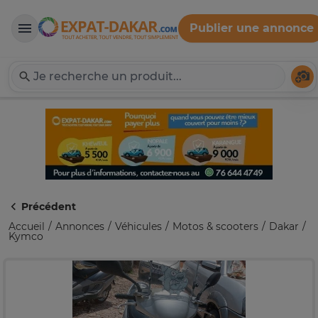
Publier une annonce
Expat-Dakar
Té
Précédent
Accueil
Annonces
Véhicules
Motos & scooters
Dakar
Kymco