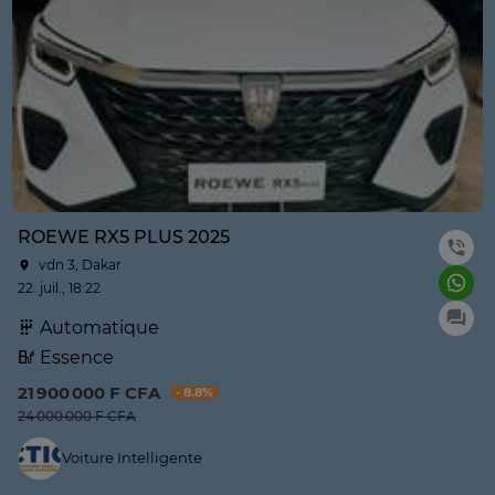
ROEWE RX5 PLUS 2025
vdn 3, Dakar
22. juil., 18:22
Automatique
Essence
21 900 000 F CFA
- 8.8%
24 000 000 F CFA
Voiture Intelligente