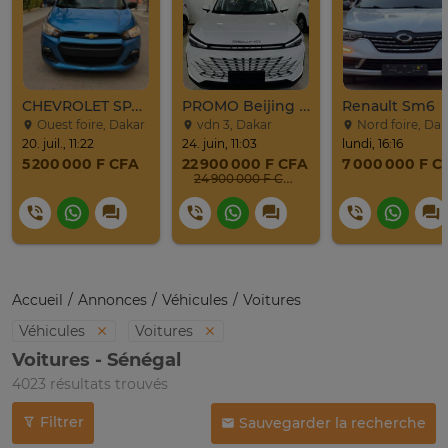
CHEVROLET SPARK 2017
PROMO Beijing X7 / 2025
Renault Sm6
Ouest foire, Dakar
vdn 3, Dakar
Nord foire, Dak
20. juil., 11:22
24. juin, 11:03
lundi, 16:16
5 200 000 F CFA
22 900 000 F CFA
7 000 000 F C
24 900 000 F CFA
Accueil
Annonces
Véhicules
Voitures
Véhicules
Voitures
Voitures - Sénégal
4023 résultats trouvés
Filtrer
Sauvegarder la recherche