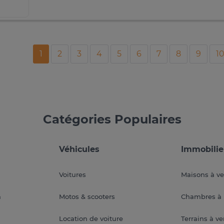
1
2
3
4
5
6
7
8
9
1
Catégories Populaires
Véhicules
Immobilie
Voitures
Maisons à v
a
Motos & scooters
Chambres à 
Location de voiture
Terrains à v