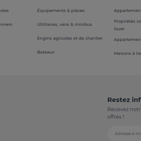
soles
Équipements & pièces
Appartemen
Propriétés c
anners
Utilitaires, vans & minibus
louer
Engins agricoles et de chantier
Appartement
Bateaux
Maisons à lo
Restez in
Recevez notr
offres !
Adresse e-ma