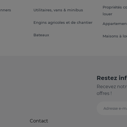
Propriétés c
anners
Utilitaires, vans & minibus
louer
Engins agricoles et de chantier
Appartement
Bateaux
Maisons à lo
Restez in
Recevez notr
offres !
Adresse e-ma
Contact