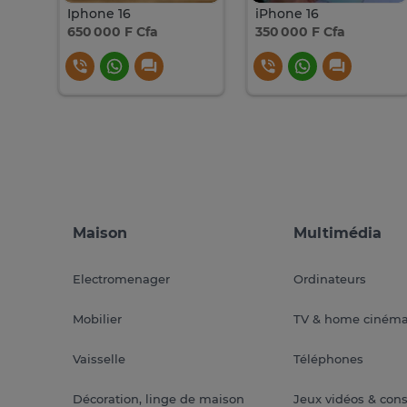
8Go
Iphone 16
iPhone 16
650 000 F Cfa
350 000 F Cfa
Maison
Multimédia
Electromenager
Ordinateurs
Mobilier
TV & home ciném
Vaisselle
Téléphones
Décoration, linge de maison
Jeux vidéos & con