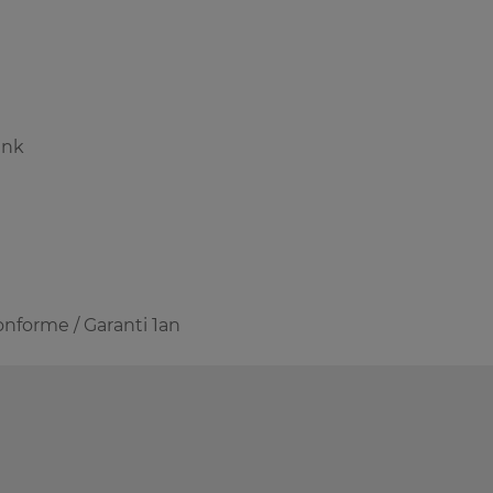
ink
conforme / Garanti 1an